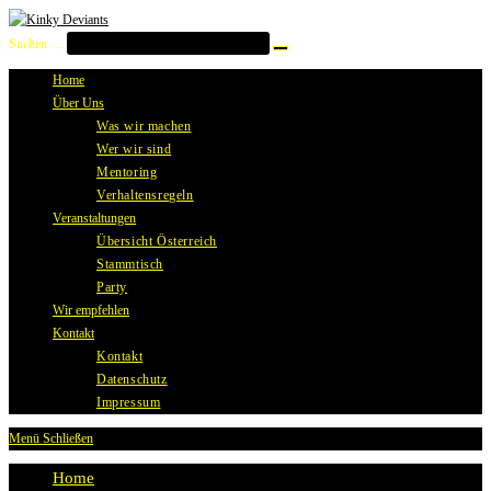
Zum
Inhalt
Suchen …
Suche
springen
starten
Home
Über Uns
Was wir machen
Wer wir sind
Mentoring
Verhaltensregeln
Veranstaltungen
Übersicht Österreich
Stammtisch
Party
Wir empfehlen
Kontakt
Kontakt
Datenschutz
Impressum
Menü
Schließen
Home