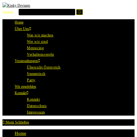
Zum
Inhalt
Suche
Suchen …
starten
springen
Home
Über Uns
Was wir machen
Wer wir sind
Mentoring
Verhaltensregeln
Veranstaltungen
Übersicht Österreich
Stammtisch
Party
Wir empfehlen
Kontakt
Kontakt
Datenschutz
Impressum
Menü
Schließen
Home