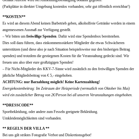
Genaue Adresse wird bei Anmeldungsbestätigung bekannt gegeben!
(Parkplätze in direkter Umgebung kostenlos vorhanden; sehr gut öffentlich erreichbar!)
**KOSTEN**
Es wird an diesem Abend keinen Barbetrieb geben, alkoholfreie Getränke werden in einem
angemessenen Ausmaß zur Verfügung gestellt.
– Wir bitten um
freiwillige Spenden
. Dafür wird eine Spendenbox bereitstehen.
Dies soll dazu führen, dass einkommensstärkere Mitglieder die etwas Schwächeren
unterstützen (und diese also je nach Situation beispielsweise nur den bisherigen Beitrag
spenden) und trotzdem die gestiegenen Kosten für die Veranstaltung gedeckt sind. Wir
freuen uns also über eure großzügigen Spenden!
– Für Nicht-Mitglieder des KKV-7-Sinne wird zusätzlich zu den freiwilligen Spenden der
jährliche Mitgliedsbeitrag von € 5,- eingehoben.
ACHTUNG: nur Barzahlung möglich! Keine Kartenzahlung!
Energiekostenbeitrag: Im Zeitraum der Heizperiode (vermutlich von Oktober bis Mai)
wird ein zusätzlicher Betrag von 2€/Person bei all unseren Veranstaltungen eingehoben.
**DRESSCODE**
Sportbekleidung, oder andere zum Fesseln geeignete Bekleidung.
Umkleidemöglichkeiten sind vorhanden.
** REGELN DER VILLA **
Bei uns gilt striktes Fotografie Verbot und Diskretionsgebot!