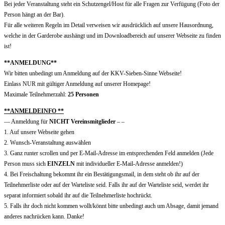
Bei jeder Veranstaltung steht ein Schutzengel/Host für alle Fragen zur Verfügung (Foto der
Person hängt an der Bar).
Für alle weiteren Regeln im Detail verweisen wir ausdrücklich auf unsere Hausordnung,
welche in der Garderobe aushängt und im Downloadbereich auf unserer Webseite zu finden
ist!
**ANMELDUNG**
Wir bitten unbedingt um Anmeldung auf der KKV-Sieben-Sinne Webseite!
Einlass NUR mit gültiger Anmeldung auf unserer Homepage!
Maximale Teilnehmerzahl:
25 Personen
**ANMELDEINFO **
— Anmeldung für
NICHT Vereinsmitglieder
– –
1. Auf unsere Webseite gehen
2. Wunsch-Veranstaltung auswählen
3. Ganz runter scrollen und per E-Mail-Adresse im entsprechenden Feld anmelden (Jede
Person muss sich
EINZELN
mit individueller E-Mail-Adresse anmelden!)
4. Bei Freischaltung bekommt ihr ein Bestätigungsmail, in dem steht ob ihr auf der
Teilnehmerliste oder auf der Warteliste seid. Falls ihr auf der Warteliste seid, werdet ihr
separat informiert sobald ihr auf die Teilnehmerliste hochrückt.
5. Falls ihr doch nicht kommen wollt/könnt bitte unbedingt auch um Absage, damit jemand
anderes nachrücken kann. Danke!