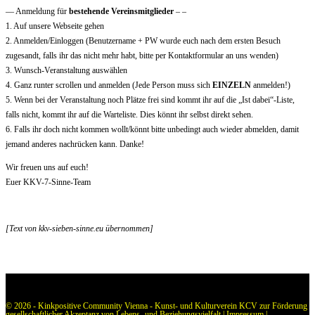
— Anmeldung für
bestehende Vereinsmitglieder
– –
1. Auf unsere Webseite gehen
2. Anmelden/Einloggen (Benutzername + PW wurde euch nach dem ersten Besuch
zugesandt, falls ihr das nicht mehr habt, bitte per Kontaktformular an uns wenden)
3. Wunsch-Veranstaltung auswählen
4. Ganz runter scrollen und anmelden (Jede Person muss sich
EINZELN
anmelden!)
5. Wenn bei der Veranstaltung noch Plätze frei sind kommt ihr auf die „Ist dabei“-Liste,
falls nicht, kommt ihr auf die Warteliste. Dies könnt ihr selbst direkt sehen.
6. Falls ihr doch nicht kommen wollt/könnt bitte unbedingt auch wieder abmelden, damit
jemand anderes nachrücken kann. Danke!
Wir freuen uns auf euch!
Euer KKV-7-Sinne-Team
[Text von kkv-sieben-sinne.eu übernommen]
© 2026 - Kinkpositive Community Vienna - Kunst- und Kulturverein KCV zur Förderung
gesellschaftlicher Akzeptanz von Lebens- und Beziehungsvielfalt |
Impressum
|