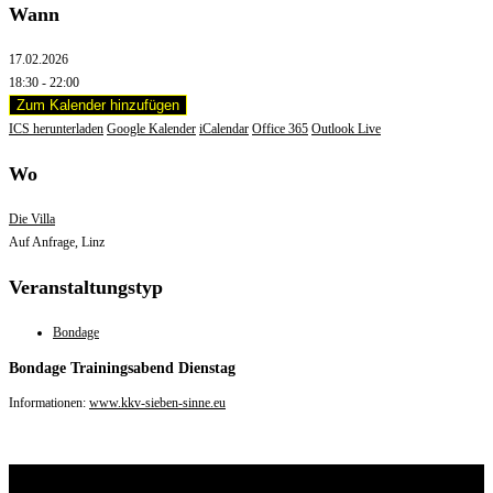
Wann
17.02.2026
18:30 - 22:00
Zum Kalender hinzufügen
ICS herunterladen
Google Kalender
iCalendar
Office 365
Outlook Live
Wo
Die Villa
Auf Anfrage, Linz
Veranstaltungstyp
Bondage
Bondage Trainingsabend Dienstag
Informationen:
www.kkv-sieben-sinne.eu