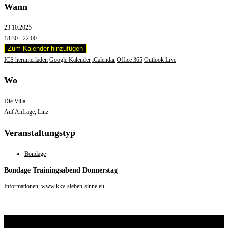
Wann
23.10.2025
18:30 - 22:00
Zum Kalender hinzufügen
ICS herunterladen
Google Kalender
iCalendar
Office 365
Outlook Live
Wo
Die Villa
Auf Anfrage, Linz
Veranstaltungstyp
Bondage
Bondage Trainingsabend Donnerstag
Informationen:
www.kkv-sieben-sinne.eu