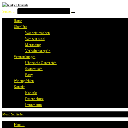
Zum
Inhalt
Suchen …
Suche
springen
starten
Home
Über Uns
Was wir machen
Wer wir sind
Mentoring
Verhaltensregeln
Veranstaltungen
Übersicht Österreich
Stammtisch
Party
Wir empfehlen
Kontakt
Kontakt
Datenschutz
Impressum
Menü
Schließen
Home