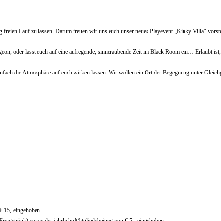
g freien Lauf zu lassen. Darum freuen wir uns euch unser neues Playevent „Kinky Villa“ vorst
on, oder lasst euch auf eine aufregende, sinneraubende Zeit im Black Room ein… Erlaubt ist, wa
ach die Atmosphäre auf euch wirken lassen. Wir wollen ein Ort der Begegnung unter Gleichges
€ 15,-eingehoben.
reigetränk) sowie der jährliche Mitgliedsbeitrag von € 5,- eingehoben.