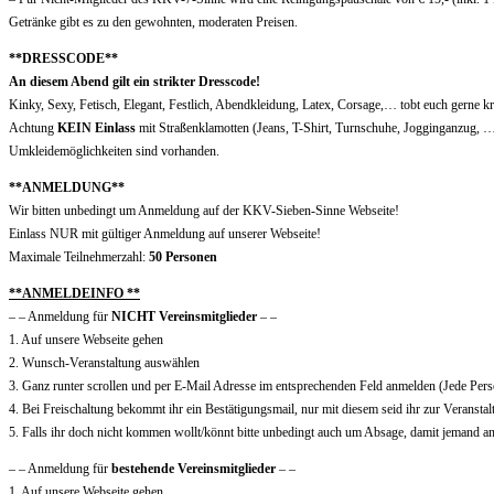
Getränke gibt es zu den gewohnten, moderaten Preisen.
**DRESSCODE**
An diesem Abend gilt ein strikter Dresscode!
Kinky, Sexy, Fetisch, Elegant, Festlich, Abendkleidung, Latex, Corsage,… tobt euch gerne k
Achtung
KEIN Einlass
mit Straßenklamotten (Jeans, T-Shirt, Turnschuhe, Jogginganzug, 
Umkleidemöglichkeiten sind vorhanden.
**ANMELDUNG**
Wir bitten unbedingt um Anmeldung auf der KKV-Sieben-Sinne Webseite!
Einlass NUR mit gültiger Anmeldung auf unserer Webseite!
Maximale Teilnehmerzahl:
50 Personen
**ANMELDEINFO **
– – Anmeldung für
NICHT Vereinsmitglieder
– –
1. Auf unsere Webseite gehen
2. Wunsch-Veranstaltung auswählen
3. Ganz runter scrollen und per E-Mail Adresse im entsprechenden Feld anmelden (Jede Per
4. Bei Freischaltung bekommt ihr ein Bestätigungsmail, nur mit diesem seid ihr zur Veranstal
5. Falls ihr doch nicht kommen wollt/könnt bitte unbedingt auch um Absage, damit jemand 
– – Anmeldung für
bestehende Vereinsmitglieder
– –
1. Auf unsere Webseite gehen