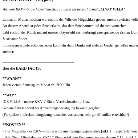
Wir vom KKV-7-Sinne laden hearzlich zu unserem neuen Format
„KINKY VILLA“
Einmal im Monat möchten wir euch in der Villa die Möglichkeit geben, eurem Spieltrieb völli
An diesem Abend ist jedes Spiel erlaubt, das dein Spielpartner und du sich wünschen.
Lebt euch in der Klinik mit auf unserem Gynstuhl aus, verbringt eine spannende Zeit im Dunge
Zuschauer findet.
In unserem wunderschönen Salon könnt ihr dann Drinks mit anderen Gästen genießen und einf
animiert…
———————————————————-
Hier die HARD FACTS:
**WANN**
Jeden vierten Samstag im Monat ab 19:00 Uhr
**WO**
DIE VILLA – unsere KKV-7-Sinne Vereinslocation in Linz .
Genaue Adresse wird bei Anmeldungsbestätigung bekannt gegeben!
(Parkplätze in direkter Umgebung kostenlos vorhanden; sehr gut öffentlich erreichbar!)
**KOSTEN**
– Für Mitglieder des KKV-7-Sinne wird eine Reinigungspauschale (inkl. 1 Freigetränk) von 
– Für Nicht-Mitglieder des KKV-7-Sinne wird eine Reinigungspauschale von € 15,- (inkl. 1 F