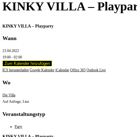
KINKY VILLA – Playpar
KINKY VILLA – Playparty
Wann
23.04.2022
19:00 - 02:00
Zum Kalender hinzufügen
ICS herunterladen
Google Kalender
iCalendar
Office 365
Outlook Live
Wo
Die Villa
Auf Anfrage, Linz
Veranstaltungstyp
Party
KINKY VILLA – Playparty