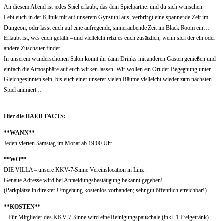
An diesem Abend ist jedes Spiel erlaubt, das dein Spielpartner und du sich wünschen.
Lebt euch in der Klinik mit auf unserem Gynstuhl aus, verbringt eine spannende Zeit im
Dungeon, oder lasst euch auf eine aufregende, sinneraubende Zeit im Black Room ein…
Erlaubt ist, was euch gefällt – und vielleicht reizt es euch zusätzlich, wenn sich der ein oder
andere Zuschauer findet.
In unserem wunderschönen Salon könnt ihr dann Drinks mit anderen Gästen genießen und
einfach die Atmosphäre auf euch wirken lassen. Wir wollen ein Ort der Begegnung unter
Gleichgesinnten sein, bis euch einer unserer vielen Räume vielleicht wieder zum nächsten
Spiel animiert…
———————————————————-
Hier die HARD FACTS:
**WANN**
Jeden vierten Samstag im Monat ab 19:00 Uhr
**WO**
DIE VILLA – unsere KKV-7-Sinne Vereinslocation in Linz .
Genaue Adresse wird bei Anmeldungsbestätigung bekannt gegeben!
(Parkplätze in direkter Umgebung kostenlos vorhanden; sehr gut öffentlich erreichbar!)
**KOSTEN**
– Für Mitglieder des KKV-7-Sinne wird eine Reinigungspauschale (inkl. 1 Freigetränk)