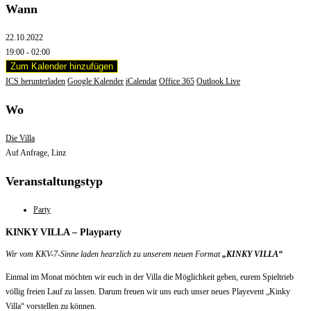
Wann
22.10.2022
19:00 - 02:00
Zum Kalender hinzufügen
ICS herunterladen
Google Kalender
iCalendar
Office 365
Outlook Live
Wo
Die Villa
Auf Anfrage, Linz
Veranstaltungstyp
Party
KINKY VILLA – Playparty
Wir vom KKV-7-Sinne laden hearzlich zu unserem neuen Format
„KINKY VILLA“
Einmal im Monat möchten wir euch in der Villa die Möglichkeit geben, eurem Spieltrieb
völlig freien Lauf zu lassen. Darum freuen wir uns euch unser neues Playevent „Kinky
Villa“ vorstellen zu können.