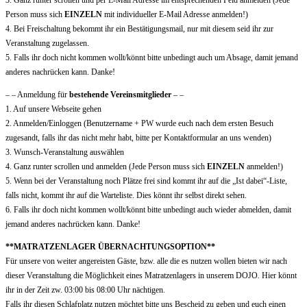
Person muss sich
EINZELN
mit individueller E-Mail Adresse anmelden!)
4. Bei Freischaltung bekommt ihr ein Bestätigungsmail, nur mit diesem seid ihr zur
Veranstaltung zugelassen.
5. Falls ihr doch nicht kommen wollt/könnt bitte unbedingt auch um Absage, damit jemand
anderes nachrücken kann. Danke!
– – Anmeldung für
bestehende Vereinsmitglieder
– –
1. Auf unsere Webseite gehen
2. Anmelden/Einloggen (Benutzername + PW wurde euch nach dem ersten Besuch
zugesandt, falls ihr das nicht mehr habt, bitte per Kontaktformular an uns wenden)
3. Wunsch-Veranstaltung auswählen
4. Ganz runter scrollen und anmelden (Jede Person muss sich
EINZELN
anmelden!)
5. Wenn bei der Veranstaltung noch Plätze frei sind kommt ihr auf die „Ist dabei“-Liste,
falls nicht, kommt ihr auf die Warteliste. Dies könnt ihr selbst direkt sehen.
6. Falls ihr doch nicht kommen wollt/könnt bitte unbedingt auch wieder abmelden, damit
jemand anderes nachrücken kann. Danke!
**MATRATZENLAGER ÜBERNACHTUNGSOPTION**
Für unsere von weiter angereisten Gäste, bzw. alle die es nutzen wollen bieten wir nach
dieser Veranstaltung die Möglichkeit eines Matratzenlagers in unserem DOJO. Hier könnt
ihr in der Zeit zw. 03:00 bis 08:00 Uhr nächtigen.
Falls ihr diesen Schlafplatz nutzen möchtet bitte uns Bescheid zu geben und euch einen