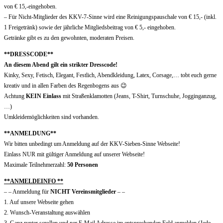
von € 15,-eingehoben.
– Für Nicht-Mitglieder des KKV-7-Sinne wird eine Reinigungspauschale von € 15,- (inkl.
1 Freigetränk) sowie der jährliche Mitgliedsbeitrag von € 5,- eingehoben.
Getränke gibt es zu den gewohnten, moderaten Preisen.
**DRESSCODE**
An diesem Abend gilt ein strikter Dresscode!
Kinky, Sexy, Fetisch, Elegant, Festlich, Abendkleidung, Latex, Corsage,… tobt euch gerne
kreativ und in allen Farben des Regenbogens aus 😉
Achtung
KEIN Einlass
mit Straßenklamotten (Jeans, T-Shirt, Turnschuhe, Jogginganzug,
…)
Umkleidemöglichkeiten sind vorhanden.
**ANMELDUNG**
Wir bitten unbedingt um Anmeldung auf der KKV-Sieben-Sinne Webseite!
Einlass NUR mit gültiger Anmeldung auf unserer Webseite!
Maximale Teilnehmerzahl:
50 Personen
**ANMELDEINFO **
– – Anmeldung für
NICHT Vereinsmitglieder
– –
1. Auf unsere Webseite gehen
2. Wunsch-Veranstaltung auswählen
3. Ganz runter scrollen und per E-Mail Adresse im entsprechenden Feld anmelden (Jede