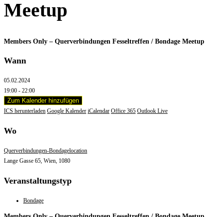
Meetup
Members Only – Querverbindungen Fesseltreffen / Bondage Meetup
Wann
05.02.2024
19:00 - 22:00
Zum Kalender hinzufügen
ICS herunterladen
Google Kalender
iCalendar
Office 365
Outlook Live
Wo
Querverbindungen-Bondagelocation
Lange Gasse 65, Wien, 1080
Veranstaltungstyp
Bondage
Members Only – Querverbindungen Fesseltreffen / Bondage Meetup