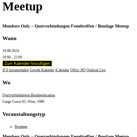
Meetup
Members Only – Querverbindungen Fesseltreffen / Bondage Meetup
Wann
19.08.2024
19:00 - 22:00
Zum Kalender hinzufügen
ICS herunterladen
Google Kalender
iCalendar
Office 365
Outlook Live
Wo
Querverbindungen-Bondagelocation
Lange Gasse 65, Wien, 1080
Veranstaltungstyp
Bondage
Members Only – Querverbindungen Fesseltreffen / Bondage Meetup