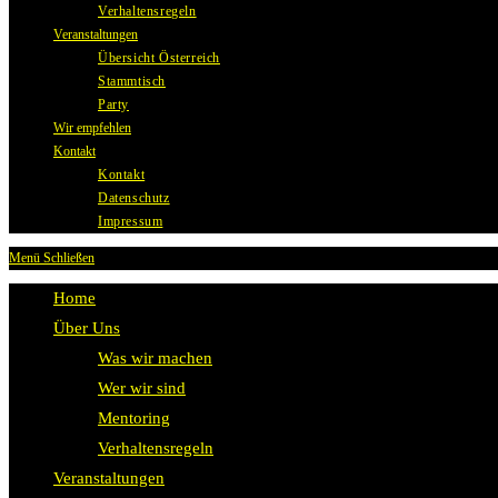
Verhaltensregeln
Veranstaltungen
Übersicht Österreich
Stammtisch
Party
Wir empfehlen
Kontakt
Kontakt
Datenschutz
Impressum
Menü
Schließen
Home
Über Uns
Was wir machen
Wer wir sind
Mentoring
Verhaltensregeln
Veranstaltungen