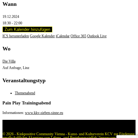
Wann
19.12.2024
18:30 - 22:00
Zum Kalender hinzufügen
ICS herunterladen
Google Kalender
iCalendar
Office 365
Outlook Live
Wo
Die Villa
Auf Anfrage, Linz
Veranstaltungstyp
Themenabend
Pain Play Trainingsabend
Informationen:
www.kkv-sieben-sinne.eu
© 2026 - Kinkpositive Community Vienna - Kunst- und Kulturverein KCV zur Förderung
gesellschaftlicher Akzeptanz von Lebens- und Beziehungsvielfalt |
Impressum
|