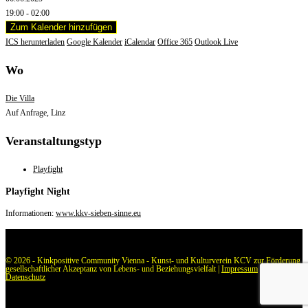
19:00 - 02:00
Zum Kalender hinzufügen
ICS herunterladen
Google Kalender
iCalendar
Office 365
Outlook Live
Wo
Die Villa
Auf Anfrage, Linz
Veranstaltungstyp
Playfight
Playfight Night
Informationen:
www.kkv-sieben-sinne.eu
© 2026 - Kinkpositive Community Vienna - Kunst- und Kulturverein KCV zur Förderung
gesellschaftlicher Akzeptanz von Lebens- und Beziehungsvielfalt |
Impressum
|
Datenschutz