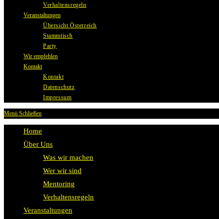
Verhaltensregeln
Veranstaltungen
Übersicht Österreich
Stammtisch
Party
Wir empfehlen
Kontakt
Kontakt
Datenschutz
Impressum
Menü
Schließen
Home
Über Uns
Was wir machen
Wer wir sind
Mentoring
Verhaltensregeln
Veranstaltungen