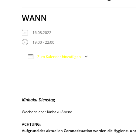
WANN
16.08.2022
19:00 - 22:00
Zum Kalender hinzufügen
ICS herunterladen
Google Kalender
iCalendar
Office 365
Outlook Live
Kinbaku Dienstag
Wöchentlicher Kinbaku Abend
ACHTUNG:
Aufgrund der aktuellen Coronasituation werden die Hygiene- und