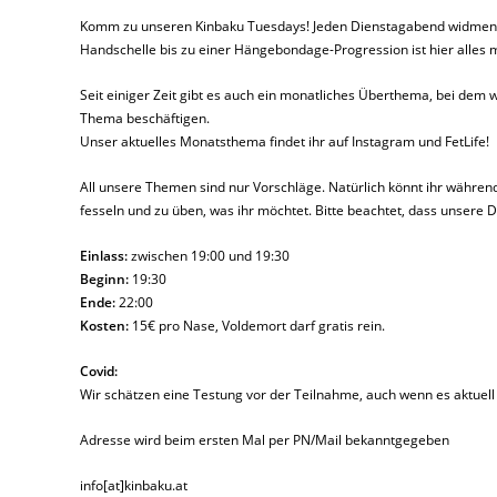
Komm zu unseren Kinbaku Tuesdays! Jeden Dienstagabend widmen w
Handschelle bis zu einer Hängebondage-Progression ist hier alles
Seit einiger Zeit gibt es auch ein monatliches Überthema, bei de
Thema beschäftigen.
Unser aktuelles Monatsthema findet ihr auf Instagram und FetLife!
All unsere Themen sind nur Vorschläge. Natürlich könnt ihr währen
fesseln und zu üben, was ihr möchtet. Bitte beachtet, dass unsere 
Einlass:
zwischen 19:00 und 19:30
Beginn:
19:30
Ende:
22:00
Kosten:
15€ pro Nase, Voldemort darf gratis rein.
Covid:
Wir schätzen eine Testung vor der Teilnahme, auch wenn es aktuell n
Adresse wird beim ersten Mal per PN/Mail bekanntgegeben
info[at]kinbaku.at