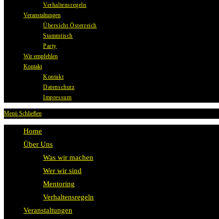
Verhaltensregeln
Veranstaltungen
Übersicht Österreich
Stammtisch
Party
Wir empfehlen
Kontakt
Kontakt
Datenschutz
Impressum
Menü
Schließen
Home
Über Uns
Was wir machen
Wer wir sind
Mentoring
Verhaltensregeln
Veranstaltungen