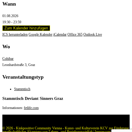
Wann
01.08.2026
19:30 - 23:59
Zum Kalender hinzufügen
ICS herunterladen
Google Kalender
iCalendar
Office 365
Outlook Live
Wo
Cohibar
Leonhardstraße 3, Graz
Veranstaltungstyp
Stammtisch
Stammtisch Deviant Sinners Graz
Informationen:
fetlife.com
© 2026 - Kinkpositive Community Vienna - Kunst- und Kulturverein KCV zur Förderung
gesellschaftlicher Akzeptanz von Lebens- und Beziehungsvielfalt |
Impressum
|