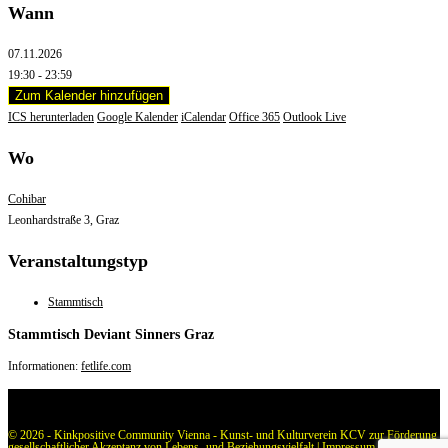
Wann
07.11.2026
19:30 - 23:59
Zum Kalender hinzufügen
ICS herunterladen
Google Kalender
iCalendar
Office 365
Outlook Live
Wo
Cohibar
Leonhardstraße 3, Graz
Veranstaltungstyp
Stammtisch
Stammtisch Deviant Sinners Graz
Informationen:
fetlife.com
© 2026 - Kinkpositive Community Vienna - Kunst- und Kulturverein KCV zur Förderung
gesellschaftlicher Akzeptanz von Lebens- und Beziehungsvielfalt |
Impressum
|