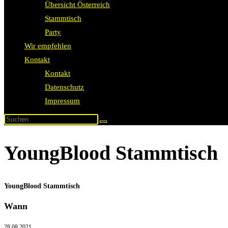
Übersicht Österreich
Stammtisch
Party
Wir empfehlen
Kontakt
Kontakt
Datenschutz
Impressum
YoungBlood Stammtisch
YoungBlood Stammtisch
Wann
28.08.2021