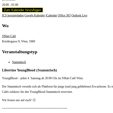
20:00 - 01:00
Zum Kalender hinzufügen
ICS herunterladen
Google Kalender
iCalendar
Office 365
Outlook Live
Wo
SMart Café
Köstlergasse 9, Wien, 1060
Veranstaltungstyp
Stammtisch
Libertine YoungBlood (Stammtisch)
YoungBlood – jeden 4. Samstag ab 20:00 Uhr im SMart Café Wien.
Der Stammtisch versteht sich als Plattform für junge (und jung gebliebene) Erwachsene. Es
Cafés exklusiv für den YoungBlood-Stammtisch reserviert.
Wir freuen uns auf euch! 🙂
=====================================