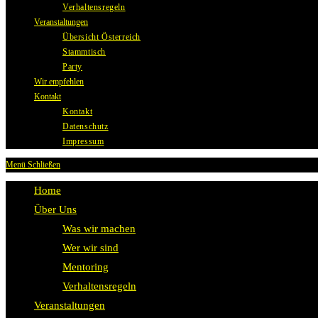
Verhaltensregeln
Veranstaltungen
Übersicht Österreich
Stammtisch
Party
Wir empfehlen
Kontakt
Kontakt
Datenschutz
Impressum
Menü
Schließen
Home
Über Uns
Was wir machen
Wer wir sind
Mentoring
Verhaltensregeln
Veranstaltungen