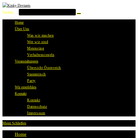
Zum
Inhalt
Suchen …
Suche
springen
starten
Home
Über Uns
Was wir machen
Wer wir sind
Mentoring
Verhaltensregeln
Veranstaltungen
Übersicht Österreich
Stammtisch
Party
Wir empfehlen
Kontakt
Kontakt
Datenschutz
Impressum
Menü
Schließen
Home