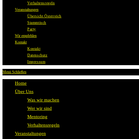
Verhaltensregeln
Veranstaltungen
Übersicht Österreich
Stammtisch
Party
Wir empfehlen
Kontakt
Kontakt
Datenschutz
Impressum
Menü
Schließen
Home
Über Uns
Was wir machen
Wer wir sind
Mentoring
Verhaltensregeln
Veranstaltungen