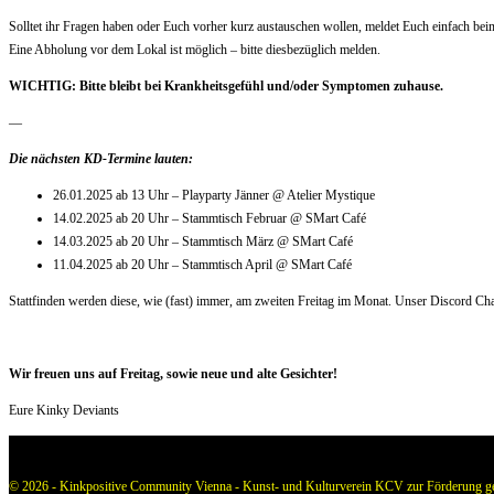
Solltet ihr Fragen haben oder Euch vorher kurz austauschen wollen, meldet Euch einfach be
Eine Abholung vor dem Lokal ist möglich – bitte diesbezüglich melden.
WICHTIG: Bitte bleibt bei Krankheitsgefühl und/oder Symptomen zuhause.
—
Die nächsten KD-Termine lauten:
26.01.2025 ab 13 Uhr – Playparty Jänner @ Atelier Mystique
14.02.2025 ab 20 Uhr – Stammtisch Februar @ SMart Café
14.03.2025 ab 20 Uhr – Stammtisch März @ SMart Café
11.04.2025 ab 20 Uhr – Stammtisch April @ SMart Café
Stattfinden werden diese, wie (fast) immer, am zweiten Freitag im Monat. Unser Discord Cha
Wir freuen uns auf Freitag, sowie neue und alte Gesichter!
Eure Kinky Deviants
© 2026 - Kinkpositive Community Vienna - Kunst- und Kulturverein KCV zur Förderung gese