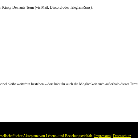
im Kinky Deviants Team (via Mail, Discord oder Telegram/Sms).
nnel bleibt weiterhin bestehen – dort habt ihr auch die Möglichkeit euch außerhalb dieser Ter
llschaftlicher Akzeptanz von Lebens- und Beziehungsvielfalt |
Impressum
|
Datenschutz