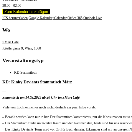
20:00 - 02:00
Zum Kalender hinzufügen
ICS herunterladen
Google Kalender
iCalendar
Office 365
Outlook Live
Wo
SMart Café
Köstlergasse 9, Wien, 1060
Veranstaltungstyp
KD Stammtisch
KD: Kinky Deviants Stammtisch März
—
Stammtisch am 14.03.2025 ab 20 Uhr im SMart Café
Viele von Euch kennen es noch nicht, deshalb ein paar Infos vorab:
– Bezahlt werden kann nur in bar. Der Stammtisch kostet nichts, nur die Konsumation muss s
– Der Stammtisch findet im zweiten Raum und der Kammer statt, beide sind für uns reservie
– Das Kinky Deviants Team wird vor Ort für Euch da sein. Erkennbar sind wir an unseren 